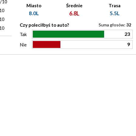
0/10
Miasto
Średnie
Trasa
10
8.0L
6.8L
5.5L
10
Czy poleciłbyś to auto?
Suma głosów:
32
10
23
Tak
9
Nie