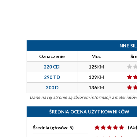
INNE S
Oznaczenie
Moc
Śr
220 CDI
125
KM
290 TD
129
KM
300 D
136
KM
Dane na tej stronie są zbiorem informacji z materiał
ŚREDNIA OCENA UŻYTKOWNIKÓW
(9.5
Średnia (głosów: 5)