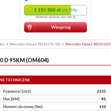
des
Mercedes Klasa E W210 ('95-'03)
Mercedes Klasa E W210 220
20 D 95KM (OM604)
NE TECHNICZNE
Pojemność [cm3]
2155
Moc [KM]
95
Moment obrotowy [Nm]
150