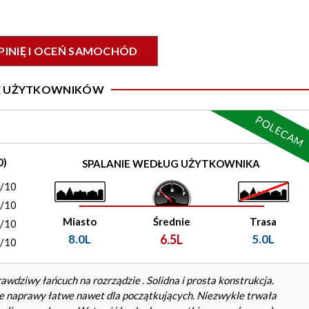
PINIĘ I OCEŃ SAMOCHÓD
IE UŻYTKOWNIKÓW
POLECAM
0)
SPALANIE WEDŁUG UŻYTKOWNIKA
0/10
0/10
Miasto
Średnie
Trasa
0/10
8.0L
6.5L
5.0L
0/10
rawdziwy łańcuch na rozrządzie . Solidna i prosta konstrukcja.
e naprawy łatwe nawet dla początkujących. Niezwykle trwała