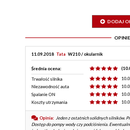
DODAJ O
OPIN
11.09.2018
Tata
W210 / okularnik
(10.
Średnia ocena:
10.
Trwałość silnika
10.
Niezawodność auta
10.
Spalanie ON
10.
Koszty utrzymania
Opinia:
Jeden z ostatnich solidnych silników. P
Dostęp do pompy wody czy podciśnienia. Ewentualn