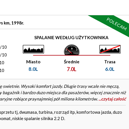
POLECAM
 km, 1998r.
)
SPALANIE WEDŁUG UŻYTKOWNIKA
0/10
0/10
Miasto
Średnie
Trasa
10
8.0L
7.0L
6.0L
10
swietnie. Wysoki komfort jazdy. Dlugie trasy wcale nie męczą,
agażnik i bardzo duzo miejsca dla pasażerów, więcej znacznie niż
waryjne robiące praynajmniej pół miliona kilometrów.
...czytaj całość
rzetu tj, dwumasa, turbina, rozrząd itp, komfortowa jazda, duzo
omat, niskie spalanie silnika 2.2 D.