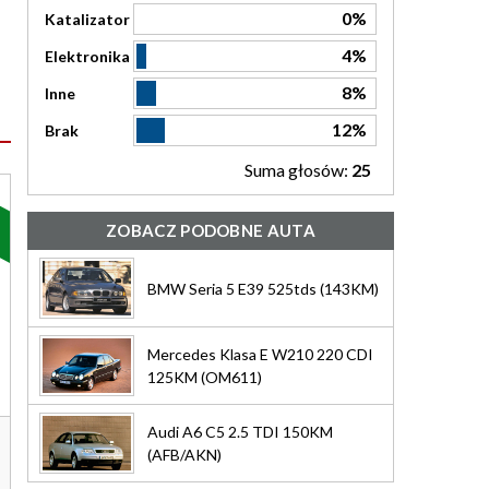
0%
Katalizator
4%
Elektronika
8%
Inne
12%
Brak
Suma głosów:
25
ZOBACZ PODOBNE AUTA
BMW Seria 5 E39 525tds (143KM)
Mercedes Klasa E W210 220 CDI
125KM (OM611)
Audi A6 C5 2.5 TDI 150KM
(AFB/AKN)