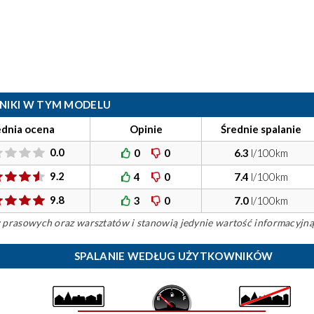
ILNIKI W TYM MODELU
ednia ocena
Opinie
Średnie spalanie
0.0
0
0
6.3
l/100km
9.2
4
0
7.4
l/100km
9.8
3
0
7.0
l/100km
ów prasowych oraz warsztatów i stanowią jedynie wartość informacyjną
SPALANIE WEDŁUG UŻYTKOWNIKÓW
)