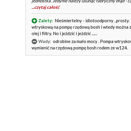
jednostka. Jedynie należy usunąć fabryczny błąd - c
...czytaj całość
Zalety:
Nieśmiertelny - idiotoodporny , prosty.
wtryskową na pompę rzędową bosh i wtedy można za
olej i filtry. No i jeździć i jeżdzić ......
Wady:
odrobine za mało mocy . Pompa wtryskowa
wymienić na rzędową pompę bosh rodem ze w124.