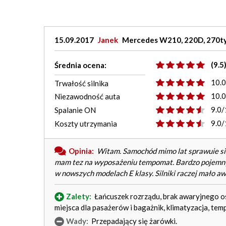
15.09.2017
Janek
Mercedes W210, 220D, 270tys
(9.5
Średnia ocena:
10.
Trwałość silnika
10.
Niezawodność auta
9.0/
Spalanie ON
9.0/
Koszty utrzymania
Opinia:
Witam. Samochód mimo lat sprawuie się 
mam tez na wyposażeniu tempomat. Bardzo pojemny b
w nowszych modelach E klasy. Silniki raczej mało a
Zalety:
Łańcuszek rozrządu, brak awaryjnego osp
miejsca dla pasażerów i bagażnik, klimatyzacja, temp
Wady:
Przepadający się żarówki.