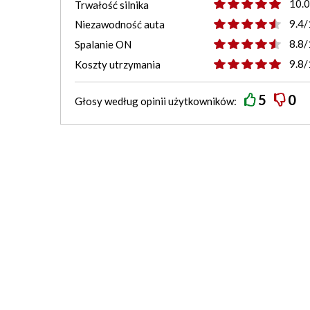
10.
Trwałość silnika
9.4/
Niezawodność auta
8.8/
Spalanie ON
9.8/
Koszty utrzymania
5
0
Głosy według
opinii
użytkowników: