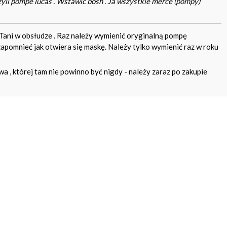
zyli pompe lucas . Wstawić bosh . Ja wszystkie merce (pompy)
 Tani w obsłudze . Raz należy wymienić oryginalną pompę
pomnieć jak otwiera się maskę. Należy tylko wymienić raz w roku
 , której tam nie powinno być nigdy - należy zaraz po zakupie