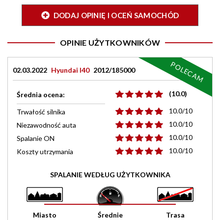
DODAJ OPINIĘ I OCEŃ SAMOCHÓD
OPINIE UŻYTKOWNIKÓW
POLECAM
02.03.2022
Hyundai I40
2012/185000
(10.0)
Średnia ocena:
10.0/10
Trwałość silnika
10.0/10
Niezawodność auta
10.0/10
Spalanie ON
10.0/10
Koszty utrzymania
SPALANIE WEDŁUG UŻYTKOWNIKA
Miasto
Średnie
Trasa