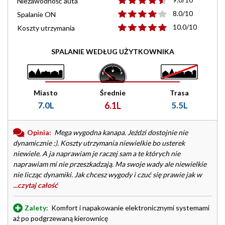
Niezawodność auta
8.0/10
Spalanie ON
10.0/10
Koszty utrzymania
SPALANIE WEDŁUG UŻYTKOWNIKA
Miasto
Średnie
Trasa
7.0L
6.1L
5.5L
Opinia:
Mega wygodna kanapa. Jeździ dostojnie nie
dynamicznie ;). Koszty utrzymania niewielkie bo usterek
niewiele. A ja naprawiam je raczej sam a te których nie
naprawiam mi nie przeszkadzają. Ma swoje wady ale niewielkie
nie licząc dynamiki. Jak chcesz wygody i czuć się prawie jak w
...czytaj całość
Zalety:
Komfort i napakowanie elektronicznymi systemami
aż po podgrzewaną kierownicę