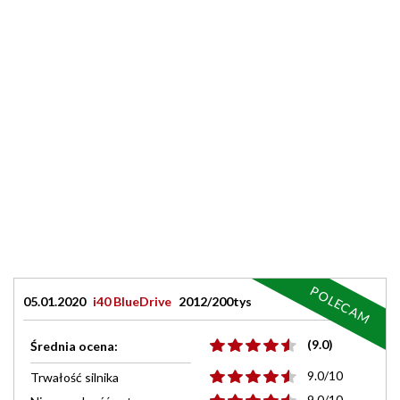
POLECAM
05.01.2020
i40 BlueDrive
2012/200tys
(9.0)
Średnia ocena:
9.0/10
Trwałość silnika
9.0/10