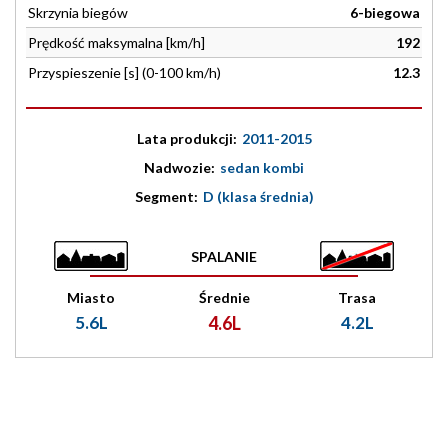
Skrzynia biegów
6-biegowa
Prędkość maksymalna [km/h]
192
Przyspieszenie [s] (0-100 km/h)
12.3
Lata produkcji:
2011-2015
Nadwozie:
sedan kombi
Segment:
D (klasa średnia)
SPALANIE
Miasto
Średnie
Trasa
5.6L
4.6L
4.2L