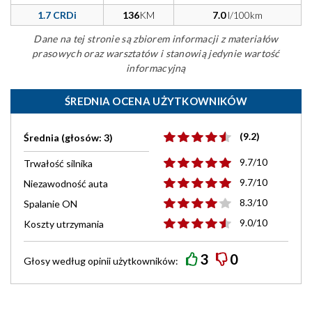
1.7 CRDi
136
KM
7.0
l/100km
Dane na tej stronie są zbiorem informacji z materiałów
prasowych oraz warsztatów i stanowią jedynie wartość
informacyjną
ŚREDNIA OCENA UŻYTKOWNIKÓW
(9.2)
Średnia (głosów: 3)
9.7/10
Trwałość silnika
9.7/10
Niezawodność auta
8.3/10
Spalanie ON
9.0/10
Koszty utrzymania
3
0
Głosy według
opinii
użytkowników: