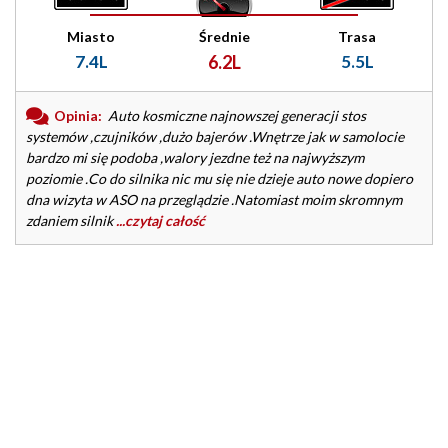
Miasto
Średnie
Trasa
7.4L
6.2L
5.5L
Opinia:
Auto kosmiczne najnowszej generacji stos
systemów ,czujników ,dużo bajerów .Wnętrze jak w samolocie
bardzo mi się podoba ,walory jezdne też na najwyższym
poziomie .Co do silnika nic mu się nie dzieje auto nowe dopiero
dna wizyta w ASO na przeglądzie .Natomiast moim skromnym
zdaniem silnik
...czytaj całość