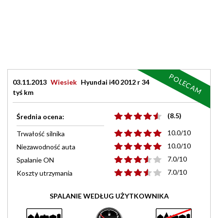
POLECAM
03.11.2013
Wiesiek
Hyundai i40 2012 r 34
tyś km
(8.5)
Średnia ocena:
10.0/10
Trwałość silnika
10.0/10
Niezawodność auta
7.0/10
Spalanie ON
7.0/10
Koszty utrzymania
SPALANIE WEDŁUG UŻYTKOWNIKA