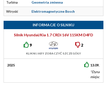
Turbina
Geometria zmienna
Wtryski
Elektromagnetyczne Bosch
INFORMACJE O SILNIKU
Silnik Hyundai/Kia 1.7 CRDi 16V 115KM D4FD
9
2
KLIKNIJ ABY ZOBACZYĆ SZCZEGÓŁY
13.09.2018
"Dynamika w trasie słaba ale coś za coś. Spalanie niskie,
miejsca dużo jedynie filtr DPF już powoli nadaje się do…