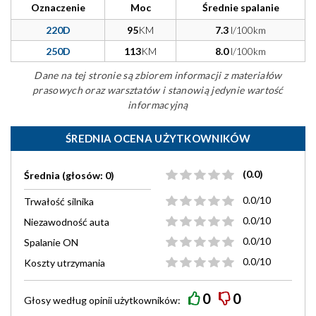
Oznaczenie
Moc
Średnie spalanie
220D
95
KM
7.3
l/100km
250D
113
KM
8.0
l/100km
Dane na tej stronie są zbiorem informacji z materiałów
prasowych oraz warsztatów i stanowią jedynie wartość
informacyjną
ŚREDNIA OCENA UŻYTKOWNIKÓW
(0.0)
Średnia (głosów: 0)
0.0/10
Trwałość silnika
0.0/10
Niezawodność auta
0.0/10
Spalanie ON
0.0/10
Koszty utrzymania
0
0
Głosy według
opinii
użytkowników: