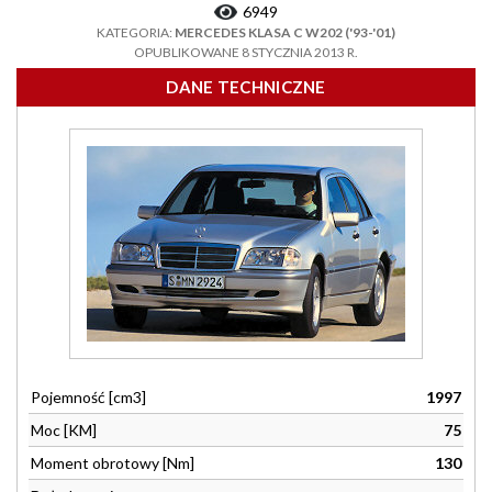
6949
KATEGORIA:
MERCEDES KLASA C W202 ('93-'01)
OPUBLIKOWANE 8 STYCZNIA 2013 R.
DANE TECHNICZNE
Pojemność [cm3]
1997
Moc [KM]
75
Moment obrotowy [Nm]
130