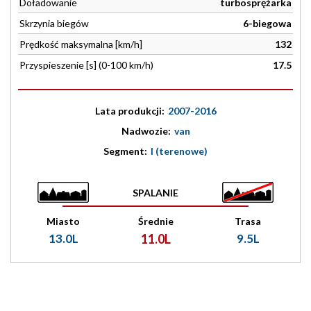
Doładowanie
turbosprężarka
Skrzynia biegów
6-biegowa
Prędkość maksymalna [km/h]
132
Przyspieszenie [s] (0-100 km/h)
17.5
Lata produkcji:
2007-2016
Nadwozie:
van
Segment:
I (terenowe)
SPALANIE
Miasto
Średnie
Trasa
13.0L
11.0L
9.5L