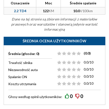
Oznaczenie
Moc
Średnie spalanie
2.2 TD4
122
KM
10.0
l/100km
Dane na tej stronie są zbiorem informacji z materiałów
prasowych oraz warsztatów i stanowią jedynie wartość
informacyjną
ŚREDNIA OCENA UŻYTKOWNIKÓW
(0.0)
Średnia (głosów: 0)
0.0/10
Trwałość silnika
0.0/10
Niezawodność auta
0.0/10
Spalanie ON
0.0/10
Koszty utrzymania
0
0
Głosy według
opinii
użytkowników: