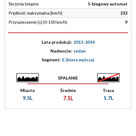
Skrzynia biegów
5-biegowy automat
Prędkość maksymalna [km/h]
232
Przyspieszenie [s] (0-100 km/h)
9
Lata produkcji:
2011-2014
Nadwozie:
sedan
Segment:
E (klasa wyższa)
SPALANIE
Miasto
Średnie
Trasa
9.5L
7.1L
5.7L