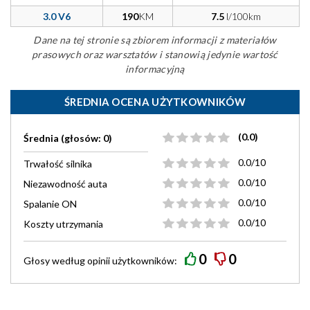
3.0 V6
190
KM
7.5
l/100km
Dane na tej stronie są zbiorem informacji z materiałów
prasowych oraz warsztatów i stanowią jedynie wartość
informacyjną
ŚREDNIA OCENA UŻYTKOWNIKÓW
(0.0)
Średnia (głosów: 0)
0.0/10
Trwałość silnika
0.0/10
Niezawodność auta
0.0/10
Spalanie ON
0.0/10
Koszty utrzymania
0
0
Głosy według
opinii
użytkowników: