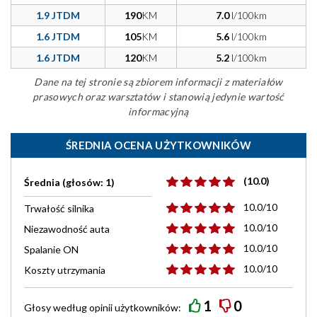
1.9 JTDM
190
KM
7.0
l/100km
1.6 JTDM
105
KM
5.6
l/100km
1.6 JTDM
120
KM
5.2
l/100km
Dane na tej stronie są zbiorem informacji z materiałów
prasowych oraz warsztatów i stanowią jedynie wartość
informacyjną
ŚREDNIA OCENA UŻYTKOWNIKÓW
(10.0)
Średnia (głosów: 1)
10.0/10
Trwałość silnika
10.0/10
Niezawodność auta
10.0/10
Spalanie ON
10.0/10
Koszty utrzymania
1
0
Głosy według
opinii
użytkowników: