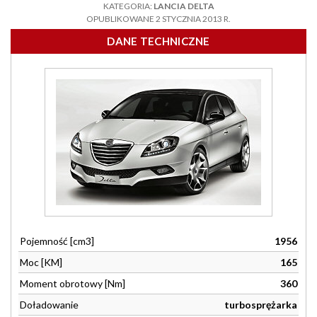
KATEGORIA:
LANCIA DELTA
OPUBLIKOWANE 2 STYCZNIA 2013 R.
DANE TECHNICZNE
Pojemność [cm3]
1956
Moc [KM]
165
Moment obrotowy [Nm]
360
Doładowanie
turbosprężarka