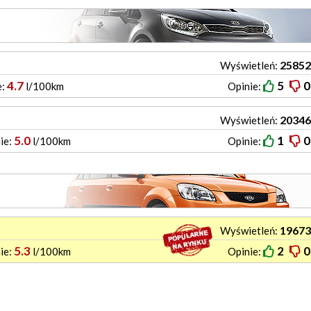
25852
Wyświetleń:
4.7
5
0
e:
l/100km
Opinie:
20346
Wyświetleń:
5.0
1
0
ie:
l/100km
Opinie:
19673
Wyświetleń:
5.3
2
0
ie:
l/100km
Opinie: