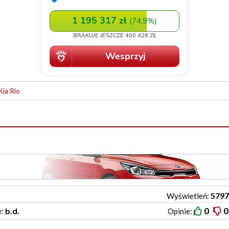
Kia Rio
5797
Wyświetleń:
0
0
b.d.
e:
Opinie: