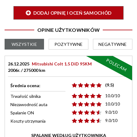
DODAJ OPINIĘ I OCEŃ SAMOCHÓD
OPINIE UŻYTKOWNIKÓW
WSZYSTKIE
POZYTYWNE
NEGATYWNE
POLECAM
26.12.2025
Mitsubishi Colt 1.5 DiD 95KM
2006r. / 275000 km
(9.5)
Średnia ocena:
10.0/10
Trwałość silnika
10.0/10
Niezawodność auta
9.0/10
Spalanie ON
9.0/10
Koszty utrzymania
SPALANIE WEDŁUG UŻYTKOWNIKA