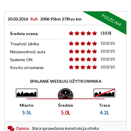
POLECAM
20.03.2016
Rafi
2006 95km 278tys km
(10.0)
Średnia ocena:
10.0/10
Trwałość silnika
10.0/10
Niezawodność auta
10.0/10
Spalanie ON
10.0/10
Koszty utrzymania
SPALANIE WEDŁUG UŻYTKOWNIKA
Miasto
Średnie
Trasa
5.5L
5.0L
4.2L
Opinia:
Stara sprawdzona konstrukcja silnika