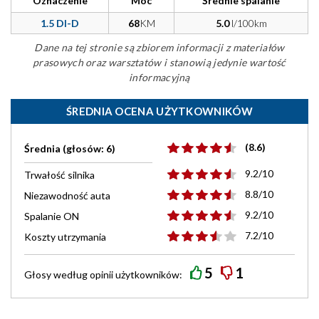
Oznaczenie
Moc
Średnie spalanie
1.5 DI-D
68
KM
5.0
l/100km
Dane na tej stronie są zbiorem informacji z materiałów
prasowych oraz warsztatów i stanowią jedynie wartość
informacyjną
ŚREDNIA OCENA UŻYTKOWNIKÓW
(8.6)
Średnia (głosów: 6)
9.2/10
Trwałość silnika
8.8/10
Niezawodność auta
9.2/10
Spalanie ON
7.2/10
Koszty utrzymania
5
1
Głosy według
opinii
użytkowników: