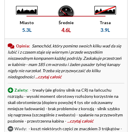
Miasto
Średnie
Trasa
5.3L
4.6L
3.9L
Opinia:
Samochód, który pomimo swoich kilku wad da się
lubić i z czasem staje się wiernym i przede wszystkim
niezawodnym kompanem każdej podróży. Zaskakuje przestrzeń
w kabinie - mam 185 cm wzrostu i żaden pasażer tylnej kanapy
nigdy nie narzekał. Trzeba się przyzwyczaić do kilku
niedogodności
...czytaj całość
Zalety:
- trwały (ale głośny silnik na CR) na łańcuchu
rozrządu - wysoki moment obrotowy rozłożony korzystnie na
skali obrotomierza (dopiero powyżej 4 tys obr odczuwamy
mniejsze ładowanie) - brak problemów z korozją - silnik szybko
się nagrzewa (szczególnie z webasto) - spalanie na przyzwoitym
poziomie - przestrzenna kabina -
...czytaj całość
Wady:
- koszt niektórych części ze znaczkiem 3 trójkątów -