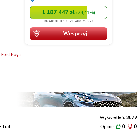
Ford Kuga
3079
Wyświetleń:
0
0
b.d.
e:
Opinie: