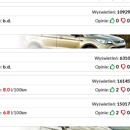
10929
Wyświetleń:
0
0
b.d.
e:
Opinie:
6310
Wyświetleń:
0
0
b.d.
e:
Opinie:
16145
Wyświetleń:
8.0
2
0
e:
l/100km
Opinie:
15017
Wyświetleń:
6.8
2
0
e:
l/100km
Opinie: