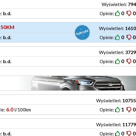
794
Wyświetleń:
0
0
b.d.
e:
Opinie:
 150KM
1610
Wyświetleń:
0
0
b.d.
e:
Opinie:
3729
Wyświetleń:
0
0
b.d.
e:
Opinie:
10755
Wyświetleń:
6.0
1
0
ie:
l/100km
Opinie:
11779
Wyświetleń:
0
0
b.d.
e:
Opinie: