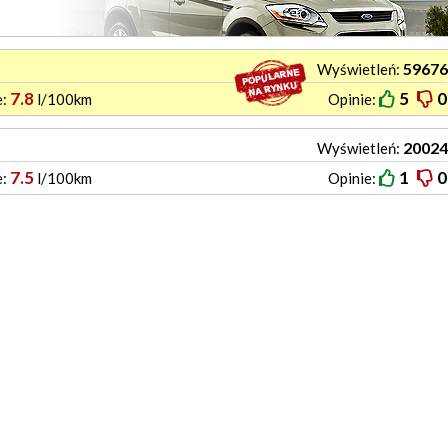
59676
Wyświetleń:
7.8
5
0
e:
l/100km
Opinie:
20024
Wyświetleń:
7.5
1
0
e:
l/100km
Opinie: