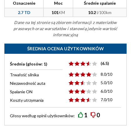
Oznaczenie
Moc
Średnie spalanie
2.7 TD
101
KM
10.2
l/100km
Dane na tej stronie są zbiorem informacji z materiałów
prasowych oraz warsztatów i stanowią jedynie wartość
informacyjną
ŚREDNIA OCENA UŻYTKOWNIKÓW
(6.5)
Średnia (głosów: 1)
8.0/10
Trwałość silnika
5.0/10
Niezawodność auta
6.0/10
Spalanie ON
7.0/10
Koszty utrzymania
1
0
Głosy według
opinii
użytkowników: