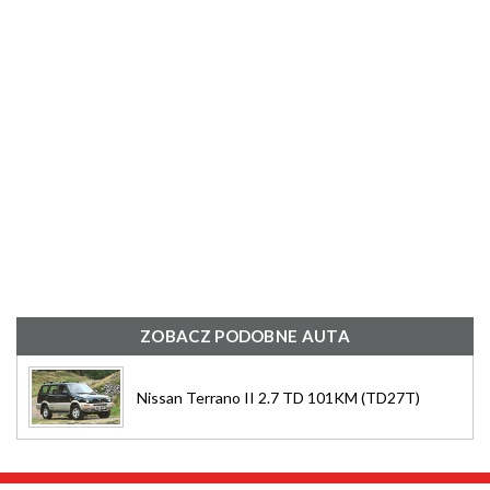
ZOBACZ PODOBNE AUTA
Nissan Terrano II 2.7 TD 101KM (TD27T)