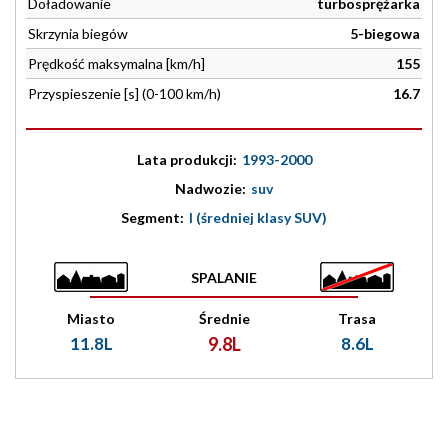
Doładowanie
turbosprężarka
Skrzynia biegów
5-biegowa
Prędkość maksymalna [km/h]
155
Przyspieszenie [s] (0-100 km/h)
16.7
Lata produkcji:
1993-2000
Nadwozie:
suv
Segment:
I (średniej klasy SUV)
SPALANIE
Miasto
Średnie
Trasa
11.8L
9.8L
8.6L