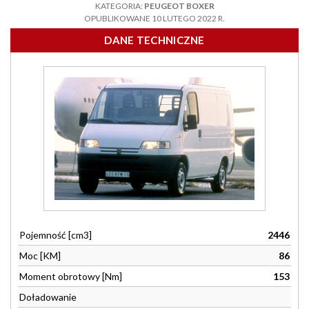
KATEGORIA:
PEUGEOT BOXER
OPUBLIKOWANE 10 LUTEGO 2022 R.
DANE TECHNICZNE
Pojemność [cm3]
2446
Moc [KM]
86
Moment obrotowy [Nm]
153
Doładowanie