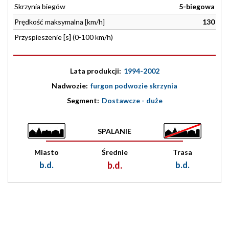
Skrzynia biegów
5-biegowa
Prędkość maksymalna [km/h]
130
Przyspieszenie [s] (0-100 km/h)
Lata produkcji:
1994-2002
Nadwozie:
furgon podwozie skrzynia
Segment:
Dostawcze - duże
SPALANIE
Miasto
Średnie
Trasa
b.d.
b.d.
b.d.