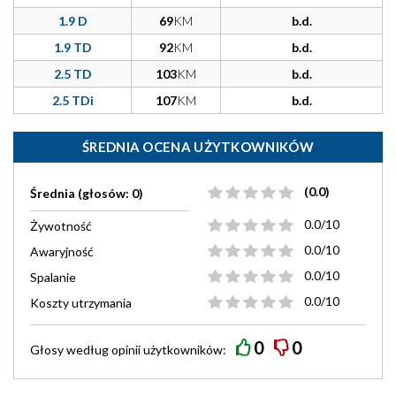
1.9 D
69
KM
b.d.
1.9 TD
92
KM
b.d.
2.5 TD
103
KM
b.d.
2.5 TDi
107
KM
b.d.
ŚREDNIA OCENA UŻYTKOWNIKÓW
(0.0)
Średnia (głosów: 0)
0.0/10
Żywotność
0.0/10
Awaryjność
0.0/10
Spalanie
0.0/10
Koszty utrzymania
0
0
Głosy według
opinii
użytkowników: