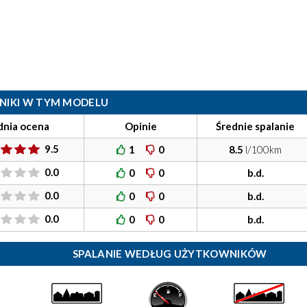
ILNIKI W TYM MODELU
dnia ocena
Opinie
Średnie spalanie
9.5
1
0
8.5
l/100km
0.0
0
0
b.d.
0.0
0
0
b.d.
0.0
0
0
b.d.
SPALANIE WEDŁUG UŻYTKOWNIKÓW
)