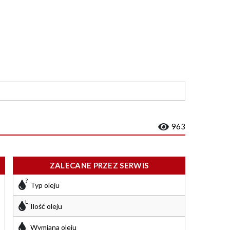
963
ZALECANE PRZEZ SERWIS
Typ oleju
Ilość oleju
Wymiana oleju