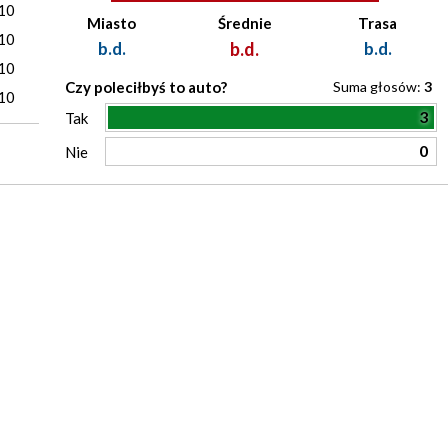
10
Miasto
Średnie
Trasa
10
b.d.
b.d.
b.d.
10
Czy poleciłbyś to auto?
Suma głosów:
3
10
3
Tak
0
Nie