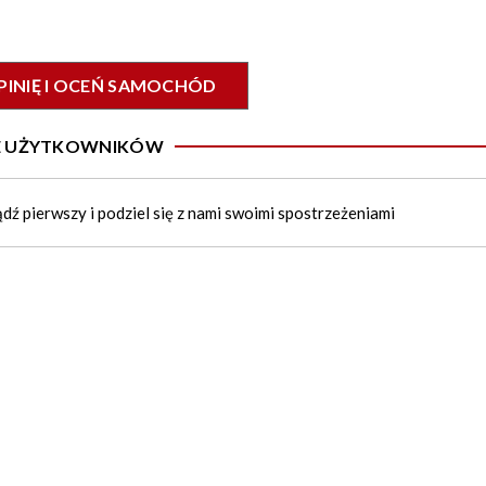
PINIĘ I OCEŃ SAMOCHÓD
IE UŻYTKOWNIKÓW
ądź pierwszy i podziel się z nami swoimi spostrzeżeniami