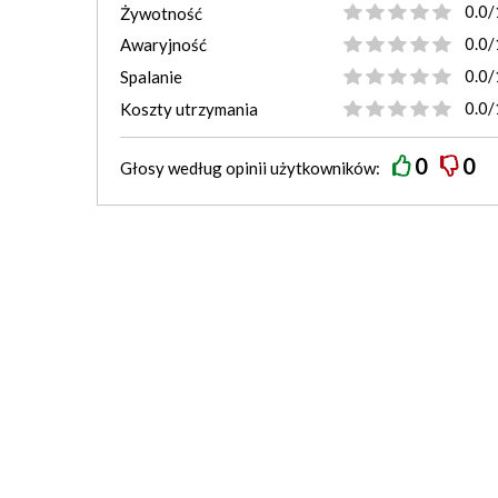
0.0/
Żywotność
0.0/
Awaryjność
0.0/
Spalanie
0.0/
Koszty utrzymania
0
0
Głosy według
opinii
użytkowników: