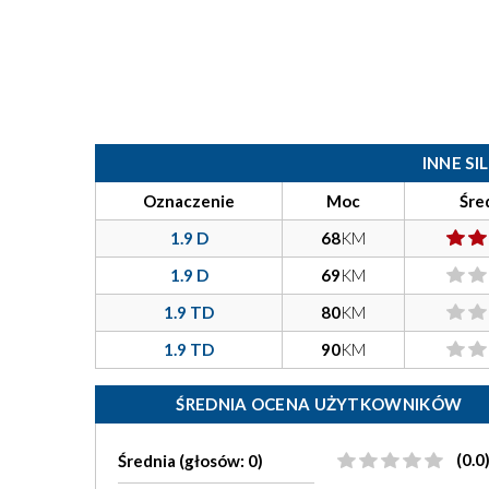
INNE S
Oznaczenie
Moc
Śre
1.9 D
68
KM
1.9 D
69
KM
1.9 TD
80
KM
1.9 TD
90
KM
ŚREDNIA OCENA UŻYTKOWNIKÓW
(0.0
Średnia (głosów: 0)