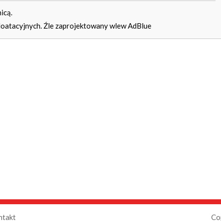
icą.
loatacyjnych. Źle zaprojektowany wlew AdBlue
ntakt
Co