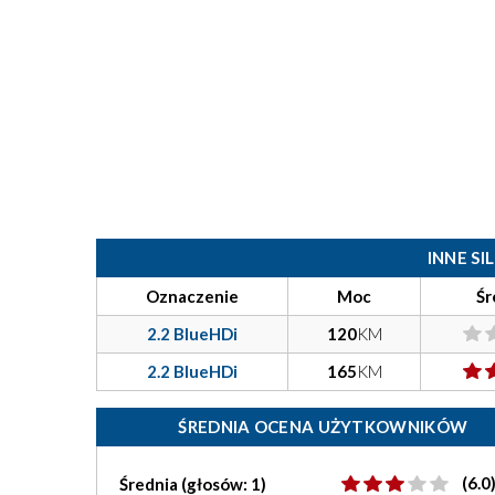
INNE S
Oznaczenie
Moc
Śr
2.2 BlueHDi
120
KM
2.2 BlueHDi
165
KM
ŚREDNIA OCENA UŻYTKOWNIKÓW
(6.0
Średnia (głosów: 1)