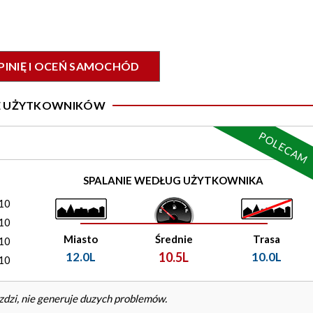
PINIĘ I OCEŃ SAMOCHÓD
IE UŻYTKOWNIKÓW
POLECAM
)
SPALANIE WEDŁUG UŻYTKOWNIKA
10
10
Miasto
Średnie
Trasa
10
12.0L
10.5L
10.0L
10
zdzi, nie generuje duzych problemów.