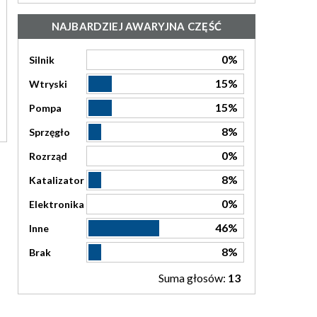
NAJBARDZIEJ AWARYJNA CZĘŚĆ
0%
Silnik
15%
Wtryski
15%
Pompa
8%
Sprzęgło
0%
Rozrząd
8%
Katalizator
0%
Elektronika
46%
Inne
8%
Brak
Suma głosów:
13