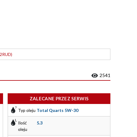
12RUD)
2541
ZALECANE PRZEZ SERWIS
Typ oleju
Total Quarts 5W-30
Ilość
5.3
oleju