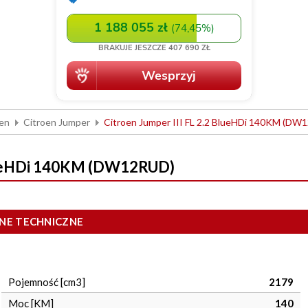
oen
Citroen Jumper
Citroen Jumper III FL 2.2 BlueHDi 140KM (DW
 BlueHDi 140KM (DW12RUD)
NE TECHNICZNE
Pojemność [cm3]
2179
Moc [KM]
140