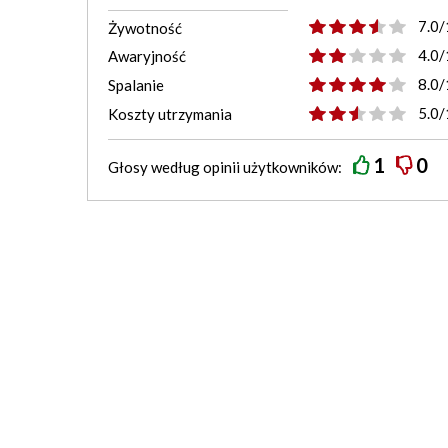
7.0/
Żywotność
4.0/
Awaryjność
8.0/
Spalanie
5.0/
Koszty utrzymania
1
0
Głosy według
opinii
użytkowników: