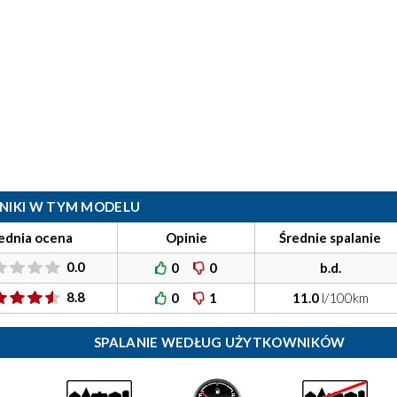
ILNIKI W TYM MODELU
ednia ocena
Opinie
Średnie spalanie
0.0
0
0
b.d.
8.8
0
1
11.0
l/100km
SPALANIE WEDŁUG UŻYTKOWNIKÓW
)