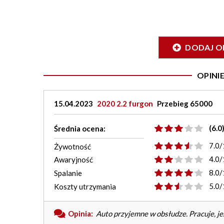
DODAJ O
OPIN
15.04.2023
2020 2.2 furgon
Przebieg 65000
(6.0
Średnia ocena:
7.0/
Żywotność
4.0/
Awaryjność
8.0/
Spalanie
5.0/
Koszty utrzymania
Opinia:
Auto przyjemne w obsłudze. Pracuje, je