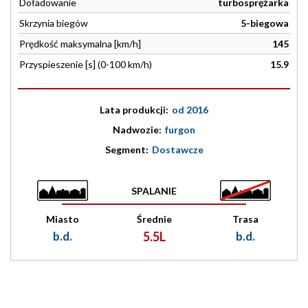
Doładowanie
turbosprężarka
Skrzynia biegów
5-biegowa
Prędkość maksymalna [km/h]
145
Przyspieszenie [s] (0-100 km/h)
15.9
Lata produkcji:
od 2016
Nadwozie:
furgon
Segment:
Dostawcze
SPALANIE
Miasto
Średnie
Trasa
b.d.
5.5L
b.d.