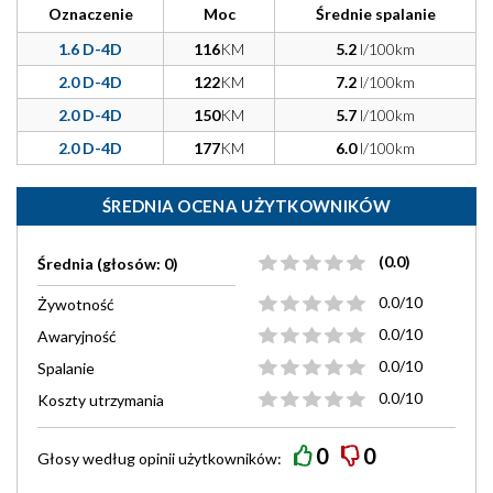
Oznaczenie
Moc
Średnie spalanie
1.6 D-4D
116
KM
5.2
l/100km
2.0 D-4D
122
KM
7.2
l/100km
2.0 D-4D
150
KM
5.7
l/100km
2.0 D-4D
177
KM
6.0
l/100km
ŚREDNIA OCENA UŻYTKOWNIKÓW
(0.0)
Średnia (głosów: 0)
0.0/10
Żywotność
0.0/10
Awaryjność
0.0/10
Spalanie
0.0/10
Koszty utrzymania
0
0
Głosy według
opinii
użytkowników: