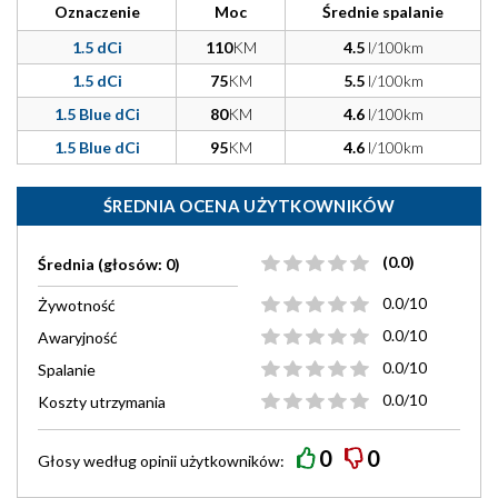
Oznaczenie
Moc
Średnie spalanie
1.5 dCi
110
KM
4.5
l/100km
1.5 dCi
75
KM
5.5
l/100km
1.5 Blue dCi
80
KM
4.6
l/100km
1.5 Blue dCi
95
KM
4.6
l/100km
ŚREDNIA OCENA UŻYTKOWNIKÓW
(0.0)
Średnia (głosów: 0)
0.0/10
Żywotność
0.0/10
Awaryjność
0.0/10
Spalanie
0.0/10
Koszty utrzymania
0
0
Głosy według
opinii
użytkowników: