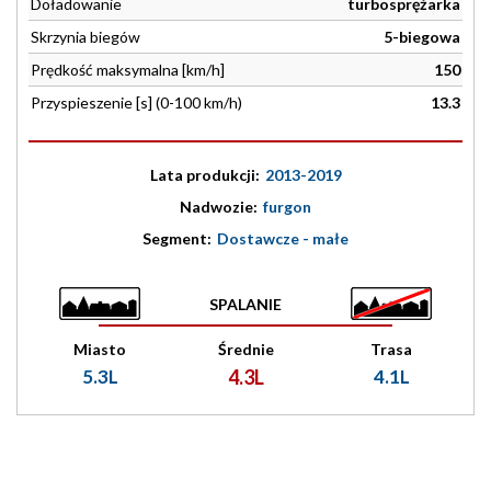
Doładowanie
turbosprężarka
Skrzynia biegów
5-biegowa
Prędkość maksymalna [km/h]
150
Przyspieszenie [s] (0-100 km/h)
13.3
Lata produkcji:
2013-2019
Nadwozie:
furgon
Segment:
Dostawcze - małe
SPALANIE
Miasto
Średnie
Trasa
5.3L
4.3L
4.1L