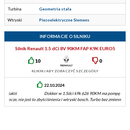
Turbina
Geometria stała
Wtryski
Piezoelektryczne Siemens
INFORMACJE O SILNIKU
Silnik Renault 1.5 dCi 8V 90KM FAP K9K EURO5
10
0
KLIKNIJ ABY ZOBACZYĆ SZCZEGÓŁY
22.10.2024
Dokker w 1.5dci k9k 626 90KM ma pompę wysokiego
ciśnienia i wtryski bosch. Turbo bez zmiennej geometrii,
dwumasy brak, fap…