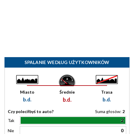
SPALANIE WEDŁUG UŻYTKOWNIKÓW
Miasto
Średnie
Trasa
b.d.
b.d.
b.d.
Czy poleciłbyś to auto?
Suma głosów:
2
2
Tak
0
Nie