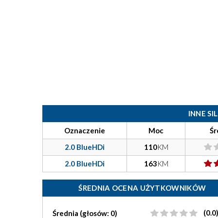
INNE S
Oznaczenie
Moc
Śr
2.0 BlueHDi
110
KM
2.0 BlueHDi
163
KM
ŚREDNIA OCENA UŻYTKOWNIKÓW
(0.0
Średnia (głosów: 0)