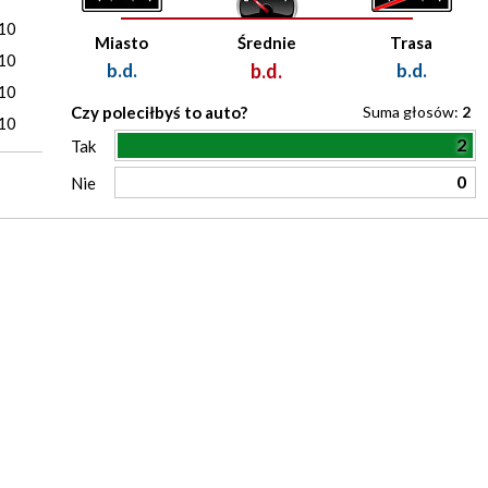
10
Miasto
Średnie
Trasa
10
b.d.
b.d.
b.d.
10
Czy poleciłbyś to auto?
Suma głosów:
2
10
2
Tak
0
Nie