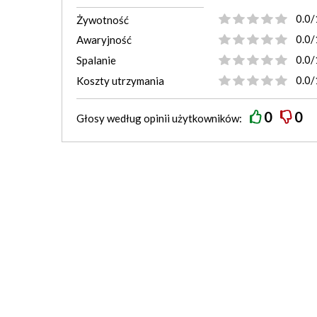
0.0/
Żywotność
0.0/
Awaryjność
0.0/
Spalanie
0.0/
Koszty utrzymania
0
0
Głosy według
opinii
użytkowników: