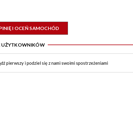
PINIĘ I OCEŃ SAMOCHÓD
IE UŻYTKOWNIKÓW
ądź pierwszy i podziel się z nami swoimi spostrzeżeniami