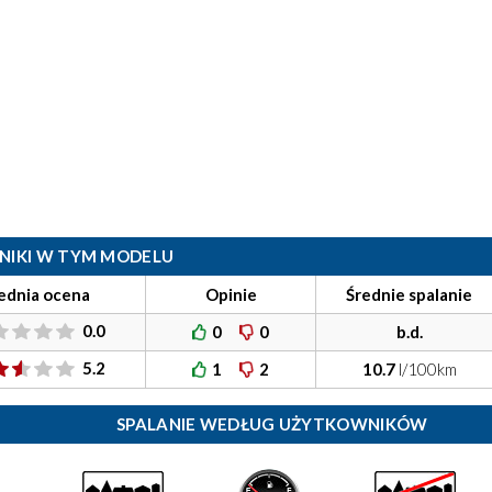
ILNIKI W TYM MODELU
ednia ocena
Opinie
Średnie spalanie
0.0
0
0
b.d.
5.2
1
2
10.7
l/100km
SPALANIE WEDŁUG UŻYTKOWNIKÓW
)