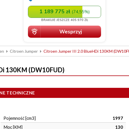
oen
Citroen Jumper
Citroen Jumper III 2.0 BlueHDi 130KM (DW10
ueHDi 130KM (DW10FUD)
NE TECHNICZNE
Pojemność [cm3]
1997
Moc [KM]
130