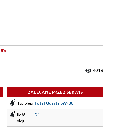
FUD)
4018
ZALECANE PRZEZ SERWIS
Typ oleju
Total Quarts 5W-30
Ilość
5.1
oleju