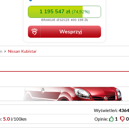
an
Nissan Kubistar
4364
Wyświetleń:
5.0
1
0
e:
l/100km
Opinie: