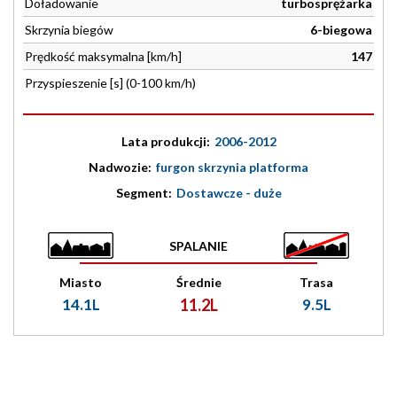
Doładowanie
turbosprężarka
Skrzynia biegów
6-biegowa
Prędkość maksymalna [km/h]
147
Przyspieszenie [s] (0-100 km/h)
Lata produkcji:
2006-2012
Nadwozie:
furgon skrzynia platforma
Segment:
Dostawcze - duże
SPALANIE
Miasto
Średnie
Trasa
14.1L
11.2L
9.5L