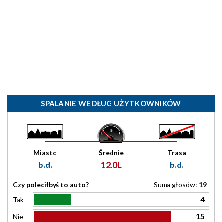
SPALANIE WEDŁUG UŻYTKOWNIKÓW
Miasto
Średnie
Trasa
b.d.
12.0L
b.d.
Czy poleciłbyś to auto?
Suma głosów:
19
4
Tak
15
Nie