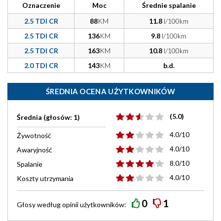
Oznaczenie
Moc
Średnie spalanie
2.5 TDI CR
88
KM
11.8
l/100km
2.5 TDI CR
136
KM
9.8
l/100km
2.5 TDI CR
163
KM
10.8
l/100km
2.0 TDI CR
143
KM
b.d.
ŚREDNIA OCENA UŻYTKOWNIKÓW
(5.0)
Średnia (głosów: 1)
4.0/10
Żywotność
4.0/10
Awaryjność
8.0/10
Spalanie
4.0/10
Koszty utrzymania
0
1
Głosy według
opinii
użytkowników: