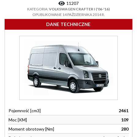
11207
KATEGORIA:
VOLKSWAGEN CRAFTER I ('06-'16)
OPUBLIKOWANE 14 PAŹDZIERNIKA 2014 R.
DANE TECHNICZNE
Pojemność [cm3]
2461
Moc [KM]
109
Moment obrotowy [Nm]
280