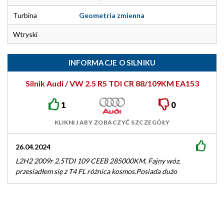
Turbina
Geometria zmienna
Wtryski
INFORMACJE O SILNIKU
Silnik Audi / VW 2.5 R5 TDI CR 88/109KM EA153
1
0
KLIKNIJ ABY ZOBACZYĆ SZCZEGÓŁY
26.04.2024
L2H2 2009r 2.5TDI 109 CEEB 285000KM, Fajny wóz,
przesiadłem się z T4 FL różnica kosmos.Posiada dużo
elementów ze współpracy z…