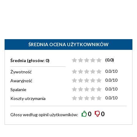
ŚREDNIA OCENA UŻYTKOWNIKÓW
(0.0)
Średnia (głosów: 0)
0.0/10
Żywotność
0.0/10
Awaryjność
0.0/10
Spalanie
0.0/10
Koszty utrzymania
0
0
Głosy według
opinii
użytkowników: