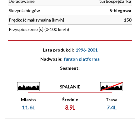
Doładowanie
turbosprężarka
Skrzynia biegów
5-biegowa
Prędkość maksymalna [km/h]
150
Przyspieszenie [s] (0-100 km/h)
Lata produkcji:
1996-2001
Nadwozie:
furgon platforma
Segment:
SPALANIE
Miasto
Średnie
Trasa
11.6L
8.9L
7.4L