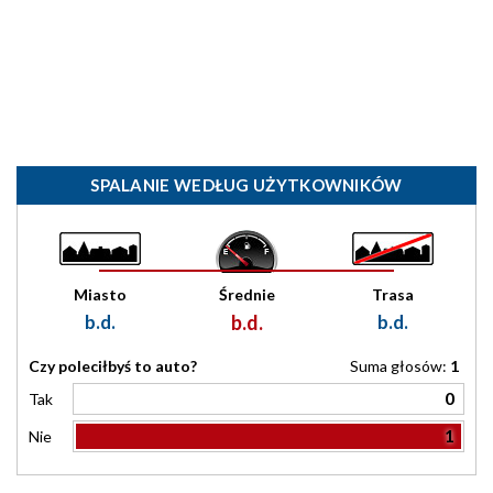
SPALANIE WEDŁUG UŻYTKOWNIKÓW
Miasto
Średnie
Trasa
b.d.
b.d.
b.d.
Czy poleciłbyś to auto?
Suma głosów:
1
0
Tak
1
Nie