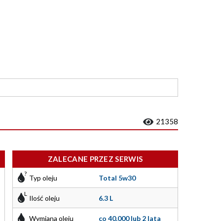
21358
ZALECANE PRZEZ SERWIS
Typ oleju
Total 5w30
Ilość oleju
6.3 L
Wymiana oleju
co 40.000 lub 2 lata