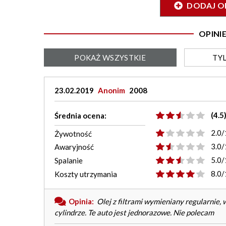
DODAJ O
OPIN
POKAŻ
WSZYSTKIE
TY
23.02.2019
Anonim
2008
(4.5
Średnia ocena:
2.0/
Żywotność
3.0/
Awaryjność
5.0/
Spalanie
8.0/
Koszty utrzymania
Opinia:
Olej z filtrami wymieniany regularnie,
cylindrze. Te auto jest jednorazowe. Nie polecam