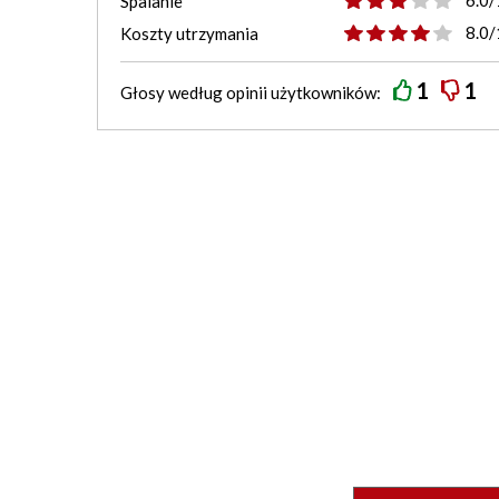
6.0/
Spalanie
8.0/
Koszty utrzymania
1
1
Głosy według
opinii
użytkowników: