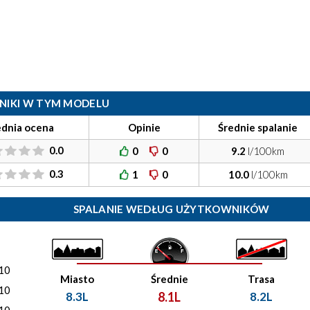
ILNIKI W TYM MODELU
ednia ocena
Opinie
Średnie spalanie
0.0
0
0
9.2
l/100km
0.3
1
0
10.0
l/100km
SPALANIE WEDŁUG UŻYTKOWNIKÓW
)
10
Miasto
Średnie
Trasa
10
8.3L
8.1L
8.2L