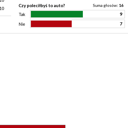
10
Czy poleciłbyś to auto?
Suma głosów:
16
10
9
Tak
7
Nie