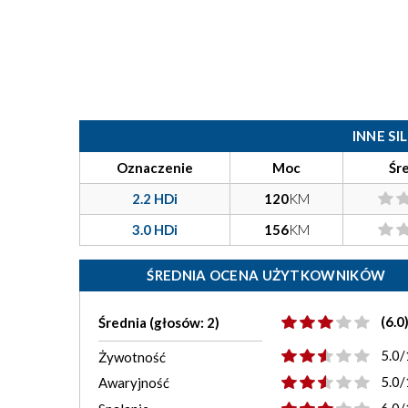
INNE S
Oznaczenie
Moc
Śr
2.2 HDi
120
KM
3.0 HDi
156
KM
ŚREDNIA OCENA UŻYTKOWNIKÓW
(6.0
Średnia (głosów: 2)
5.0/
Żywotność
5.0/
Awaryjność