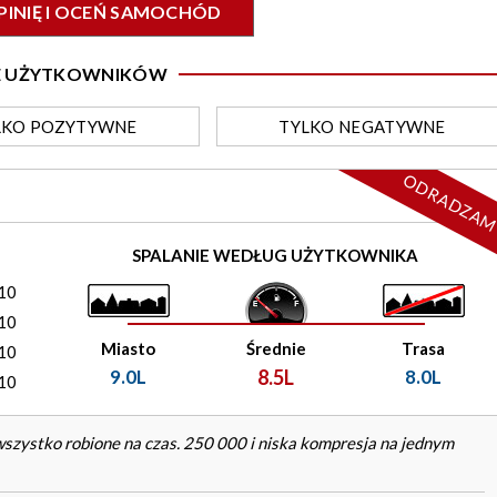
PINIĘ I OCEŃ SAMOCHÓD
IE UŻYTKOWNIKÓW
LKO
POZYTYWNE
TYLKO
NEGATYWNE
ODRADZA
)
SPALANIE WEDŁUG UŻYTKOWNIKA
10
10
Miasto
Średnie
Trasa
10
9.0L
8.5L
8.0L
10
 wszystko robione na czas. 250 000 i niska kompresja na jednym