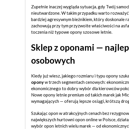
Zupełnie inaczej wygląda sytuacja, gdy Twój samochó
nieutwardzone. W takim przypadku warto rozważy
bardziej agresywnym bieżnikiem, który doskonale ra
zachowują przy tym przyzwoite właściwości na asfal
toczenia niż typowe opony szosowe letnie.
Sklep z oponami — najl
osobowych
Kiedy już wiesz, jakiego rozmiaru i typu opony szuk
opony
w trzech segmentach cenowych: ekonomiczny
ekonomicznego to dobry wybór dla kierowców pokon
Nowe opony letnie premium od takich marek jak Mich
wymagających — oferują lepsze osiągi, krótszą dro
Szukając opon w atrakcyjnych cenach bez rezygnowa
największych hurtowni opon online w Polsce, dzia
wybór opon letnich wielu marek — od ekonomicznyc