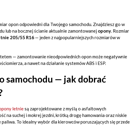
ozmiar opon odpowiedni dla Twojego samochodu. Znajdziesz go w
zdu lub na bocznej ścianie aktualnie zamontowanej
opony
. Rozmiar
etnie 205/55 R16
— jeden z najpopularniejszych rozmiarów w
rytetem — zamontowanie nieodpowiednich opon może negatywnie
ściomierza, a nawet na działanie systemów ABS i ESP.
o samochodu — jak dobrać
?
opony letnie
są zaprojektowane z myślą o asfaltowych
ć na suchej i mokrej jezdni, krótką drogę hamowania oraz niskie
ie paliwa. To idealny wybór dla kierowców poruszających się przede