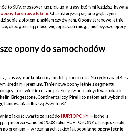
d to SUV, crossover lub pick-up, a trasy, którymi jeździsz, bywają
ć
opony terenowe letnie
. Charakteryzują się one głębszym i
dzi sobie z błotem, piaskiem czy żwirem.
Opony
terenowe letnie
cie, choć generują nieco więcej hałasu i mogą mieć wyższe opory
epsze opony do samochodów
asz, czas wybrać konkretny model i producenta. Na rynku znajdziesz
m, średnim i premium. Tanie nowe opony letnie z segmentu
ujących niewielkie roczne przebiegi w normalnych warunkach.
elin, Bridgestone, Continental czy Pirelli to natomiast wybór dla
gę hamowania i dłuższą żywotność.
nia z jakości, warto zajrzeć do
HURTOPONY
— jednej z
łającej nieprzerwanie od 2008 roku. HURTOPONY oferuje szeroki
h po premium — w rozmiarach takich jak popularne
opony letnie