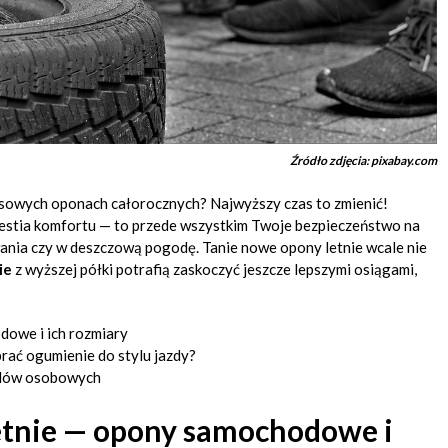
Źródło zdjęcia: pixabay.com
omisowych oponach całorocznych? Najwyższy czas to zmienić!
westia komfortu — to przede wszystkim Twoje bezpieczeństwo na
nia czy w deszczową pogodę. Tanie nowe opony letnie wcale nie
ie
z wyższej półki potrafią zaskoczyć jeszcze lepszymi osiągami,
owe i ich rozmiary
ać ogumienie do stylu jazdy?
dów osobowych
letnie — opony samochodowe i